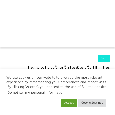
الرئيسية
صحة
الرضع
هل الشوكولاته تساعد على
جمال
النوم بشكل أفضل
We use cookies on our website to give you the most relevant
experience by remembering your preferences and repeat visits.
صحة
بواسطة
نورلين أحمد
في
18 فبراير، 2024
By clicking “Accept”, you consent to the use of ALL the cookies.
.
Do not sell my personal information
مطبخ
Accept
Cookie Settings