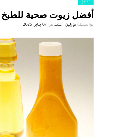
مطبخ
أفضل زيوت صحية للطبخ و
بواسطة
نورلين أحمد
في
07 يناير، 2025