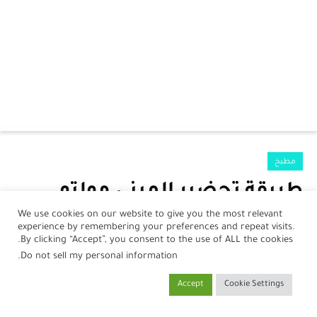
الرئيسية
مطبخ
الرضع
طريقة تحضير الميني مولتو
جمال
بالشوكلاتة والجبنة
We use cookies on our website to give you the most relevant
experience by remembering your preferences and repeat visits.
صحة
بواسطة
نورلين أحمد
في
18 يناير، 2025
By clicking “Accept”, you consent to the use of ALL the cookies.
.
Do not sell my personal information
مطبخ
Accept
Cookie Settings