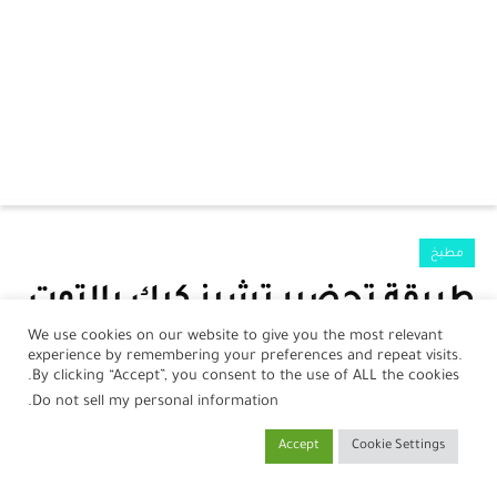
الرئيسية
مطبخ
الرضع
طريقة تحضير تشيز كيك بالتوت
جمال
بالفرن
We use cookies on our website to give you the most relevant
experience by remembering your preferences and repeat visits.
صحة
بواسطة
نورلين أحمد
في
07 فبراير، 2021
By clicking “Accept”, you consent to the use of ALL the cookies.
.
Do not sell my personal information
مطبخ
Accept
Cookie Settings